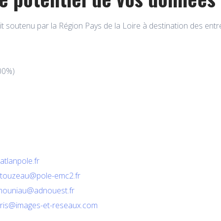
it soutenu par la Région Pays de la Loire à destination des entr
100%)
atlanpole.fr
n.touzeau@pole-emc2.fr
mouniau@adnouest.fr
ris@images-et-reseaux.com