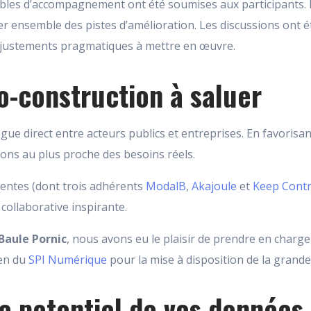
ibles d’accompagnement ont été soumises aux participants. 
fier ensemble des pistes d’amélioration. Les discussions ont 
 ajustements pragmatiques à mettre en œuvre.
-construction à saluer
ogue direct entre acteurs publics et entreprises. En favorisant
ons au plus proche des besoins réels.
sentes (dont trois adhérents
ModalB
,
Akajoule
et
Keep Contr
ollaborative inspirante.
Baule Pornic
, nous avons eu le plaisir de prendre en charge
ien du
SPI Numérique
pour la mise à disposition de la grande 
le potentiel de vos données