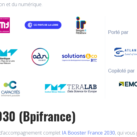
ion et du numérique.
030 (Bpifrance)
e d’accompagnement complet
IA Booster France 2030
, qui vous