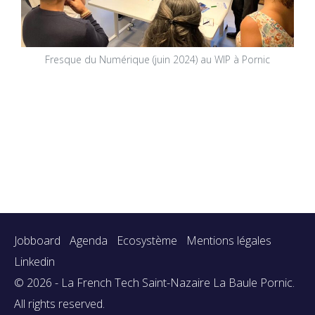
Fresque du Numérique (juin 2024) au WIP à Pornic
Jobboard
Agenda
Ecosystème
Mentions légales
Linkedin
© 2026 - La French Tech Saint-Nazaire La Baule Pornic.
All rights reserved.